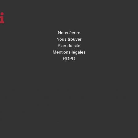
Nous écrire
Nous trouver
Plan du site
Mentions légales
RGPD
Construction Brest
,
Rénovation Brest
,
Extension Brest
,
Construction Le Relecq Kerhuon
,
Rénovation Le Relecq Kerhuon
,
Extension Le Relecq Kerhuon
,
Construction Morlaix
,
Rénovation Morlaix
,
Extension Morlaix
,
Construction Carantec
,
Rénovation Carantec
,
Extension Carantec
,
Construction Landerneau
,
Rénovation Landerneau
,
Extension
Landerneau
,
Construction Landivisiau
,
Rénovation Landivisiau
,
Extension Landivisiau
,
Construction Lesneven
,
Rénovation Lesneven
,
Extension Lesneven
,
Construction
Plougonvelin
,
Rénovation Plougonvelin
,
Extension Plougonvelin
,
Construction plougastel
,
Rénovation Plougastel
,
Extension Plougastel
,
Construction Ploudalmézeau
,
Rénovation
Ploudalmézeau
,
Extension Ploudalmézeau
,
Construction Crozon
,
Rénovation Crozon
,
Extension Crozon
,
Construction Brignogan
,
Rénovation Brignogan
,
Extension Brignogan
,