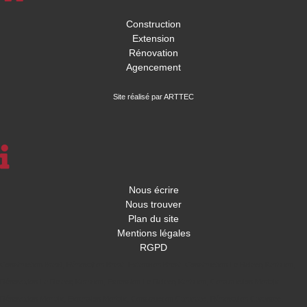
Construction
Extension
Rénovation
Agencement
Site réalisé par ARTTEC
Nous écrire
Nous trouver
Plan du site
Mentions légales
RGPD
Construction Brest
,
Rénovation Brest
,
Extension Brest
,
Construction Le Relecq Kerhuon
,
Rénovation Le Relecq Kerhuon
,
Extension Le Relecq Kerhuon
,
Construction Morlaix
,
Rénovation Morlaix
,
Extension Morlaix
,
Construction Carantec
,
Rénovation Carantec
,