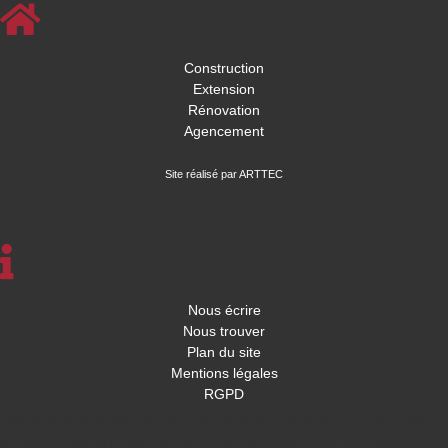
Construction
Extension
Rénovation
Agencement
Site réalisé par ARTTEC
Nous écrire
Nous trouver
Plan du site
Mentions légales
RGPD
Construction Brest
,
Rénovation Brest
,
Extension Brest
,
Construction Le Relecq Kerhuon
,
Rénovation Le Relecq Kerhuon
,
Extension Le Relecq Kerhuon
,
Construction Morlaix
,