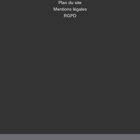
Plan du site
Mentions légales
RGPD
Construction Brest
,
Rénovation Brest
,
Extension Brest
,
Construction Le Relecq Kerhuon
,
Rénovation Le Relecq Kerhuon
,
Extension Le Relecq Kerhuon
,
Construction Morlaix
,
Rénovation Morlaix
,
Extension Morlaix
,
Construction Carantec
,
Rénovation Carantec
,
Extension Carantec
,
Construction Landerneau
,
Rénovation Landerneau
,
Extension
Landerneau
,
Construction Landivisiau
,
Rénovation Landivisiau
,
Extension Landivisiau
,
Construction Lesneven
,
Rénovation Lesneven
,
Extension Lesneven
,
Construction
Plougonvelin
,
Rénovation Plougonvelin
,
Extension Plougonvelin
,
Construction plougastel
,
Rénovation Plougastel
,
Extension Plougastel
,
Construction Ploudalmézeau
,
Rénovation
Ploudalmézeau
,
Extension Ploudalmézeau
,
Construction Crozon
,
Rénovation Crozon
,
Extension Crozon
,
Construction Brignogan
,
Rénovation Brignogan
,
Extension Brignogan
,
Construction Locquirec
,
Rénovation Locquirec
,
Extension Locquirec
,
Construction Finistère
Nord
,
Rénovation Finistère Nord
,
Extension Finistère Nord
,
Construction Lannilis
,
Rénovation Lannilis
,
Extension lannilis
,
construction Plougasnou
,
rénovation Plougasnou
,
extension plougasnou
,
construction Plougonvelin
,
rénovation Plougonvelin
,
extension
Plougonvelin
,
Amélioration de l'habitat Brest
,
Amélioration de l'habitat