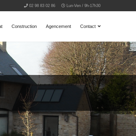
02 98 83 02 86
Lun-Ven / 9h-17h30
at
Construction
Agencement
Contact